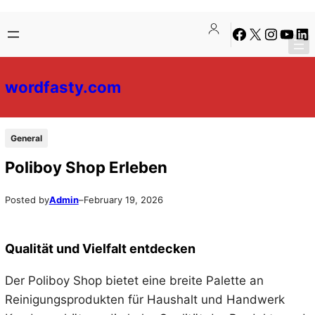
Skip
Skip
Facebook
X
Instagra
YouTu
Lin
to
to
content
content
wordfasty.com
General
Poliboy Shop Erleben
Posted by
Admin
–
February 19, 2026
Qualität und Vielfalt entdecken
Der Poliboy Shop bietet eine breite Palette an
Reinigungsprodukten für Haushalt und Handwerk