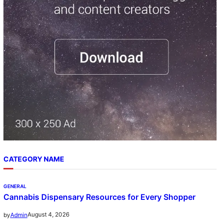
c
h
CATEGORY NAME
GENERAL
Cannabis Dispensary Resources for Every Shopper
August 4, 2026
by
Admin