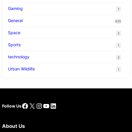
Gaming
1
General
435
Space
2
Sports
1
technology
2
Urban Wildlife
1
Facebook
X
Instagram
YouTube
LinkedIn
Follow Us
About Us